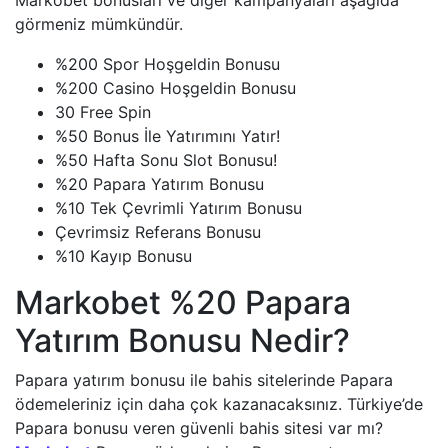
görmeniz mümkündür.
%200 Spor Hoşgeldin Bonusu
%200 Casino Hoşgeldin Bonusu
30 Free Spin
%50 Bonus İle Yatırımını Yatır!
%50 Hafta Sonu Slot Bonusu!
%20 Papara Yatırım Bonusu
%10 Tek Çevrimli Yatırım Bonusu
Çevrimsiz Referans Bonusu
%10 Kayıp Bonusu
Markobet %20 Papara
Yatırım Bonusu Nedir?
Papara yatırım bonusu ile bahis sitelerinde Papara
ödemeleriniz için daha çok kazanacaksınız. Türkiye’de
Papara bonusu veren güvenli bahis sitesi var mı?