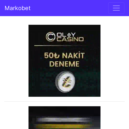
İçeriğe geç
Markobet
Ana gezinti