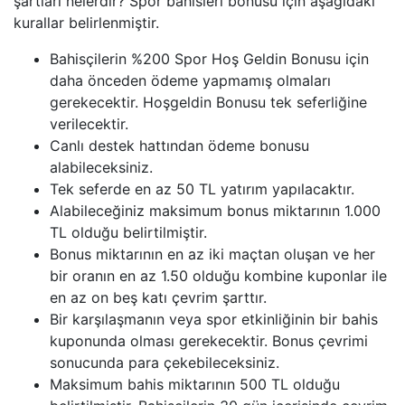
şartları nelerdir? Spor bahisleri bonusu için aşağıdaki
kurallar belirlenmiştir.
Bahisçilerin %200 Spor Hoş Geldin Bonusu için
daha önceden ödeme yapmamış olmaları
gerekecektir. Hoşgeldin Bonusu tek seferliğine
verilecektir.
Canlı destek hattından ödeme bonusu
alabileceksiniz.
Tek seferde en az 50 TL yatırım yapılacaktır.
Alabileceğiniz maksimum bonus miktarının 1.000
TL olduğu belirtilmiştir.
Bonus miktarının en az iki maçtan oluşan ve her
bir oranın en az 1.50 olduğu kombine kuponlar ile
en az on beş katı çevrim şarttır.
Bir karşılaşmanın veya spor etkinliğinin bir bahis
kuponunda olması gerekecektir. Bonus çevrimi
sonucunda para çekebileceksiniz.
Maksimum bahis miktarının 500 TL olduğu