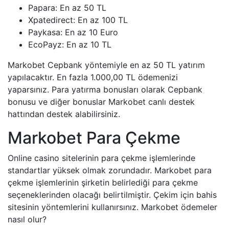
Papara: En az 50 TL
Xpatedirect: En az 100 TL
Paykasa: En az 10 Euro
EcoPayz: En az 10 TL
Markobet Cepbank yöntemiyle en az 50 TL yatırım
yapılacaktır. En fazla 1.000,00 TL ödemenizi
yaparsınız. Para yatırma bonusları olarak Cepbank
bonusu ve diğer bonuslar Markobet canlı destek
hattından destek alabilirsiniz.
Markobet Para Çekme
Online casino sitelerinin para çekme işlemlerinde
standartlar yüksek olmak zorundadır. Markobet para
çekme işlemlerinin şirketin belirlediği para çekme
seçeneklerinden olacağı belirtilmiştir. Çekim için bahis
sitesinin yöntemlerini kullanırsınız. Markobet ödemeler
nasıl olur?