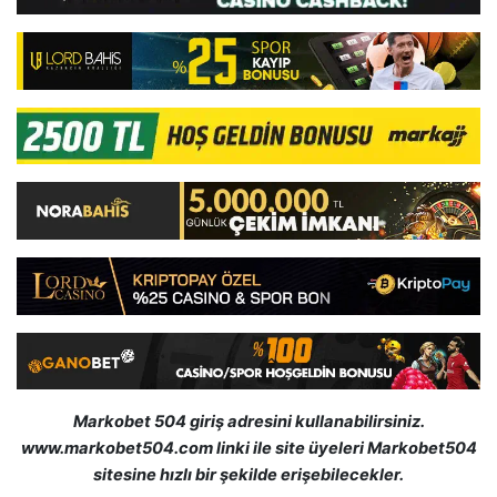
Markobet 504 giriş adresini kullanabilirsiniz.
www.markobet504.com linki ile site üyeleri Markobet504
sitesine hızlı bir şekilde erişebilecekler.