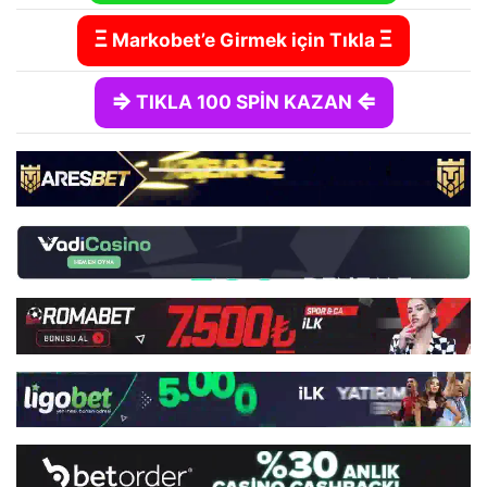
Ξ
Ξ
Markobet’e Girmek için Tıkla
⇒
⇐
TIKLA 100 SPİN KAZAN