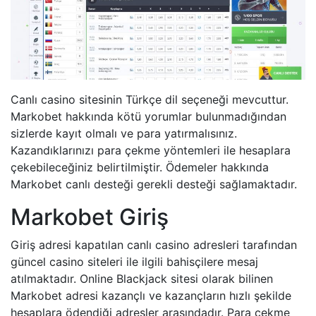
Canlı casino sitesinin Türkçe dil seçeneği mevcuttur.
Markobet hakkında kötü yorumlar bulunmadığından
sizlerde kayıt olmalı ve para yatırmalısınız.
Kazandıklarınızı para çekme yöntemleri ile hesaplara
çekebileceğiniz belirtilmiştir. Ödemeler hakkında
Markobet canlı desteği gerekli desteği sağlamaktadır.
Markobet Giriş
Giriş adresi kapatılan canlı casino adresleri tarafından
güncel casino siteleri ile ilgili bahisçilere mesaj
atılmaktadır. Online Blackjack sitesi olarak bilinen
Markobet adresi kazançlı ve kazançların hızlı şekilde
hesaplara ödendiği adresler arasındadır. Para çekme